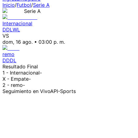
Inicio
/
Futbol
/
Serie A
Serie A
Internacional
D
D
L
W
L
VS
dom, 16 ago.
•
03:00 p. m.
remo
D
D
D
L
Resultado Final
1 -
Internacional
-
X - Empate
-
2 -
remo
-
Seguimiento en Vivo
API-Sports