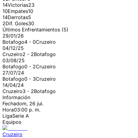
14
Victorias
23
10
Empates
10
14
Derrotas
5
2
Dif. Goles
30
Últimos Enfrentamientos (
5
)
29/01/26
Botafogo
4
-
0
Cruzeiro
04/12/25
Cruzeiro
2
-
2
Botafogo
03/08/25
Botafogo
0
-
2
Cruzeiro
27/07/24
Botafogo
0
-
3
Cruzeiro
14/04/24
Cruzeiro
3
-
2
Botafogo
Información
Fecha
dom, 26 jul.
Hora
03:00 p. m.
Liga
Serie A
Equipos
Cruzeiro