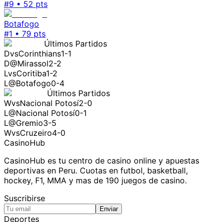
#
9
•
52
pts
Botafogo
#
1
•
79
pts
Últimos Partidos
D
vs
Corinthians
1-1
D
@
Mirassol
2-2
L
vs
Coritiba
1-2
L
@
Botafogo
0-4
Últimos Partidos
W
vs
Nacional Potosí
2-0
L
@
Nacional Potosí
0-1
L
@
Gremio
3-5
W
vs
Cruzeiro
4-0
CasinoHub
CasinoHub es tu centro de casino online y apuestas
deportivas en Peru. Cuotas en futbol, basketball,
hockey, F1, MMA y mas de 190 juegos de casino.
Suscribirse
Enviar
Deportes