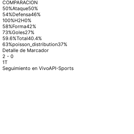
COMPARACION
50%
Ataque
50%
54%
Defensa
46%
100%
H2H
0%
58%
Forma
42%
73%
Goles
27%
59.6%
Total
40.4%
63%
poisson_distribution
37%
Detalle de Marcador
2 - 0
1T
Seguimiento en Vivo
API-Sports