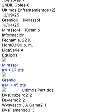
7
Derrotas
17
24
Dif. Goles
-6
Últimos Enfrentamientos (
2
)
13/09/25
Gremio
0
-
1
Mirassol
16/04/25
Mirassol
4
-
1
Gremio
Información
Fecha
mié, 22 jul.
Hora
03:00 p. m.
Liga
Serie A
Equipos
Mirassol
#
4
•
67
pts
Gremio
#
14
•
45
pts
Últimos Partidos
D
vs
Cruzeiro
2-2
D
@
remo
2-2
W
vs
Vasco DA Gama
2-1
D
vs
Flamengo
3-3