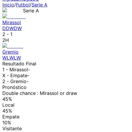
Inicio
/
Futbol
/
Serie A
Serie A
Mirassol
D
D
W
D
W
2
-
1
2H
Gremio
W
L
W
L
W
Resultado Final
1 -
Mirassol
-
X - Empate
-
2 -
Gremio
-
Pronóstico
Double chance : Mirassol or draw
45%
Local
45%
Empate
10%
Visitante