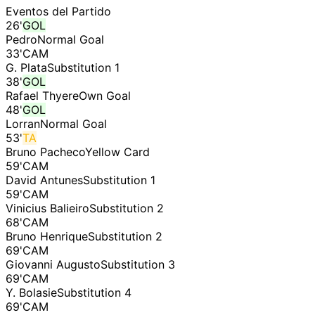
Eventos del Partido
26
'
GOL
Pedro
Normal Goal
33
'
CAM
G. Plata
Substitution 1
38
'
GOL
Rafael Thyere
Own Goal
48
'
GOL
Lorran
Normal Goal
53
'
TA
Bruno Pacheco
Yellow Card
59
'
CAM
David Antunes
Substitution 1
59
'
CAM
Vinicius Balieiro
Substitution 2
68
'
CAM
Bruno Henrique
Substitution 2
69
'
CAM
Giovanni Augusto
Substitution 3
69
'
CAM
Y. Bolasie
Substitution 4
69
'
CAM