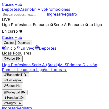
CasinoHub
Deportes
Casino
En Vivo
Promociones
Ingresar
Registro
LIVE
Liga Profesional
En curso
⚽
Serie A
En curso
⚽
La Liga
En curso
⚽
CasinoHub
Casino
Deportes
Inicio
En Vivo
Deportes
Ligas Populares
⚽
Futbol
18
▸
Liga Profesional
Serie A (Brazil)
MLS
Primera División
Premier League
La Liga
Ver todos →
🏀
Basketball
10
▸
🏒
Hockey
7
▸
⚾
Beisbol
4
▸
🏐
Volleyball
10
▸
🤾
Handball
10
▸
🏉
Rugby
10
▸
Ingresar
Registro