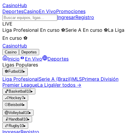
CasinoHub
Deportes
Casino
En Vivo
Promociones
Ingresar
Registro
LIVE
Liga Profesional
En curso
⚽
Serie A
En curso
⚽
La Liga
En curso
⚽
CasinoHub
Casino
Deportes
Inicio
En Vivo
Deportes
Ligas Populares
⚽
Futbol
18
▸
Liga Profesional
Serie A (Brazil)
MLS
Primera División
Premier League
La Liga
Ver todos →
🏀
Basketball
10
▸
🏒
Hockey
7
▸
⚾
Beisbol
4
▸
🏐
Volleyball
10
▸
🤾
Handball
10
▸
🏉
Rugby
10
▸
Ingresar
Registro