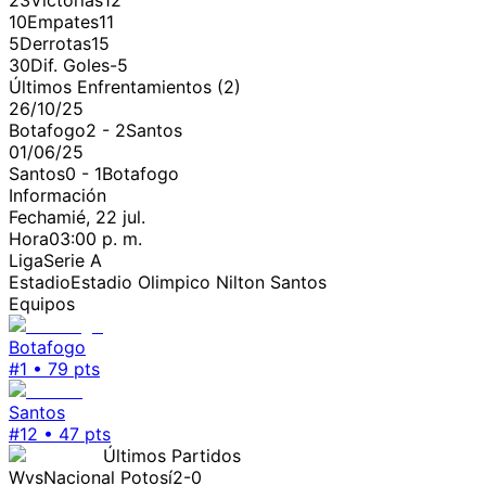
23
Victorias
12
10
Empates
11
5
Derrotas
15
30
Dif. Goles
-5
Últimos Enfrentamientos (
2
)
26/10/25
Botafogo
2
-
2
Santos
01/06/25
Santos
0
-
1
Botafogo
Información
Fecha
mié, 22 jul.
Hora
03:00 p. m.
Liga
Serie A
Estadio
Estadio Olimpico Nilton Santos
Equipos
Botafogo
#
1
•
79
pts
Santos
#
12
•
47
pts
Últimos Partidos
W
vs
Nacional Potosí
2-0