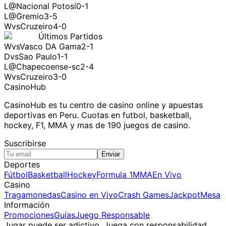
L
@
Nacional Potosí
0-1
L
@
Gremio
3-5
W
vs
Cruzeiro
4-0
Últimos Partidos
W
vs
Vasco DA Gama
2-1
D
vs
Sao Paulo
1-1
L
@
Chapecoense-sc
2-4
W
vs
Cruzeiro
3-0
CasinoHub
CasinoHub es tu centro de casino online y apuestas
deportivas en Peru. Cuotas en futbol, basketball,
hockey, F1, MMA y mas de 190 juegos de casino.
Suscribirse
Enviar
Deportes
Fútbol
Basketball
Hockey
Formula 1
MMA
En Vivo
Casino
Tragamonedas
Casino en Vivo
Crash Games
Jackpot
Mesa
Información
Promociones
Guías
Juego Responsable
Jugar puede ser adictivo. Juega con responsabilidad.