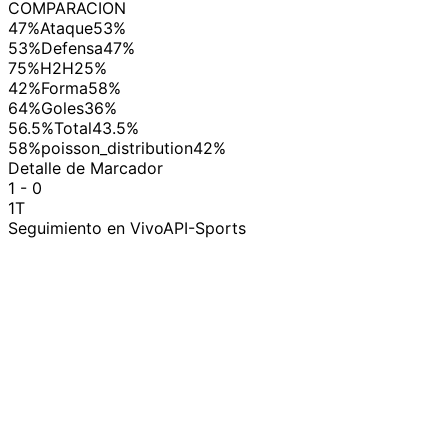
COMPARACION
47%
Ataque
53%
53%
Defensa
47%
75%
H2H
25%
42%
Forma
58%
64%
Goles
36%
56.5%
Total
43.5%
58%
poisson_distribution
42%
Detalle de Marcador
1 - 0
1T
Seguimiento en Vivo
API-Sports