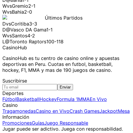
D
@
Bahia
1-1
W
vs
Gremio
2-1
W
vs
Bahia
2-0
Últimos Partidos
D
vs
Coritiba
3-3
D
@
Vasco DA Gama
1-1
W
vs
Santos
4-2
L
@
Toronto Raptors
100-118
CasinoHub
CasinoHub es tu centro de casino online y apuestas
deportivas en Peru. Cuotas en futbol, basketball,
hockey, F1, MMA y mas de 190 juegos de casino.
Suscribirse
Enviar
Deportes
Fútbol
Basketball
Hockey
Formula 1
MMA
En Vivo
Casino
Tragamonedas
Casino en Vivo
Crash Games
Jackpot
Mesa
Información
Promociones
Guías
Juego Responsable
Jugar puede ser adictivo. Juega con responsabilidad.