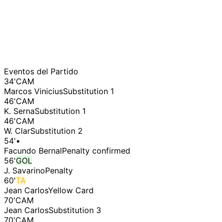
Eventos del Partido
34
'
CAM
Marcos Vinicius
Substitution 1
46
'
CAM
K. Serna
Substitution 1
46
'
CAM
W. Clar
Substitution 2
54
'
•
Facundo Bernal
Penalty confirmed
56
'
GOL
J. Savarino
Penalty
60
'
TA
Jean Carlos
Yellow Card
70
'
CAM
Jean Carlos
Substitution 3
70
'
CAM