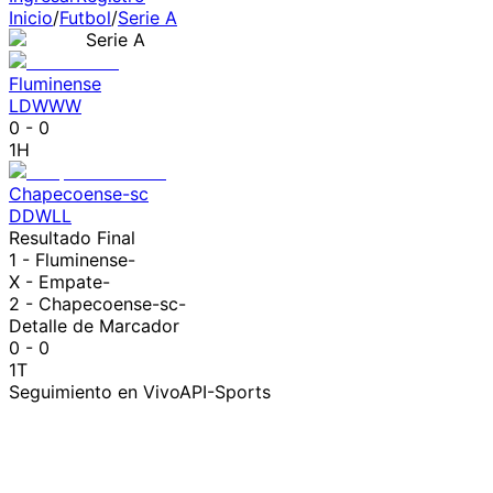
Inicio
/
Futbol
/
Serie A
Serie A
Fluminense
L
D
W
W
W
0
-
0
1H
Chapecoense-sc
D
D
W
L
L
Resultado Final
1 -
Fluminense
-
X - Empate
-
2 -
Chapecoense-sc
-
Detalle de Marcador
0 - 0
1T
Seguimiento en Vivo
API-Sports