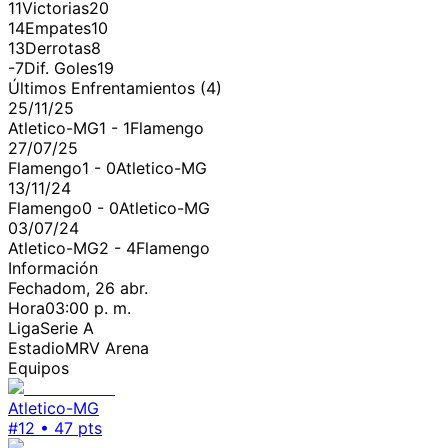
11
Victorias
20
14
Empates
10
13
Derrotas
8
-7
Dif. Goles
19
Últimos Enfrentamientos (
4
)
25/11/25
Atletico-MG
1
-
1
Flamengo
27/07/25
Flamengo
1
-
0
Atletico-MG
13/11/24
Flamengo
0
-
0
Atletico-MG
03/07/24
Atletico-MG
2
-
4
Flamengo
Información
Fecha
dom, 26 abr.
Hora
03:00 p. m.
Liga
Serie A
Estadio
MRV Arena
Equipos
Atletico-MG
#
12
•
47
pts