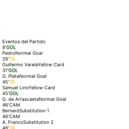
Eventos del Partido
8
'
GOL
Pedro
Normal Goal
26
'
TA
Guillermo Varela
Yellow Card
31
'
GOL
G. Plata
Normal Goal
45
'
TA
Samuel Lino
Yellow Card
45
'
GOL
G. de Arrascaeta
Normal Goal
46
'
CAM
Bernard
Substitution 1
46
'
CAM
A. Franco
Substitution 2
48
'
TA