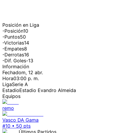
Posición en Liga
-
Posición
10
-
Puntos
50
-
Victorias
14
-
Empates
8
-
Derrotas
16
-
Dif. Goles
-13
Información
Fecha
dom, 12 abr.
Hora
03:00 p. m.
Liga
Serie A
Estadio
Estadio Evandro Almeida
Equipos
remo
Vasco DA Gama
#
10
•
50
pts
Últimos Partidos