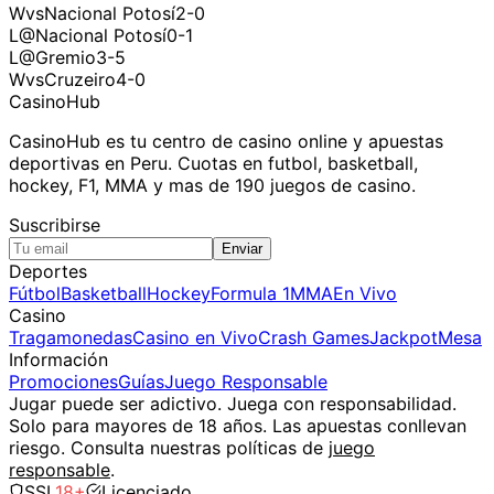
W
vs
Nacional Potosí
2-0
L
@
Nacional Potosí
0-1
L
@
Gremio
3-5
W
vs
Cruzeiro
4-0
CasinoHub
CasinoHub es tu centro de casino online y apuestas
deportivas en Peru. Cuotas en futbol, basketball,
hockey, F1, MMA y mas de 190 juegos de casino.
Suscribirse
Enviar
Deportes
Fútbol
Basketball
Hockey
Formula 1
MMA
En Vivo
Casino
Tragamonedas
Casino en Vivo
Crash Games
Jackpot
Mesa
Información
Promociones
Guías
Juego Responsable
Jugar puede ser adictivo. Juega con responsabilidad.
Solo para mayores de 18 años. Las apuestas conllevan
riesgo. Consulta nuestras políticas de
juego
responsable
.
SSL
18+
Licenciado