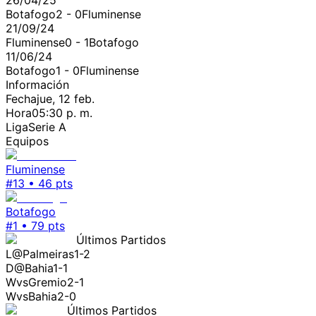
26/04/25
Botafogo
2
-
0
Fluminense
21/09/24
Fluminense
0
-
1
Botafogo
11/06/24
Botafogo
1
-
0
Fluminense
Información
Fecha
jue, 12 feb.
Hora
05:30 p. m.
Liga
Serie A
Equipos
Fluminense
#
13
•
46
pts
Botafogo
#
1
•
79
pts
Últimos Partidos
L
@
Palmeiras
1-2
D
@
Bahia
1-1
W
vs
Gremio
2-1
W
vs
Bahia
2-0
Últimos Partidos