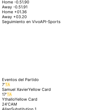
Home -0.5
1.90
Away -0.5
1.91
Home +0
1.36
Away +0
3.20
Seguimiento en Vivo
API-Sports
Eventos del Partido
7
'
TA
Samuel Xavier
Yellow Card
17
'
TA
Ythallo
Yellow Card
24
'
CAM
Allan
Substitution 1