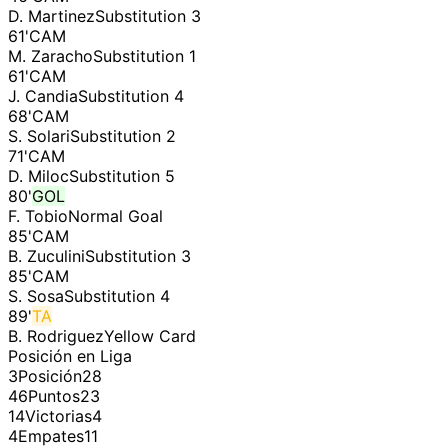
D. Martinez
Substitution 3
61
'
CAM
M. Zaracho
Substitution 1
61
'
CAM
J. Candia
Substitution 4
68
'
CAM
S. Solari
Substitution 2
71
'
CAM
D. Miloc
Substitution 5
80
'
GOL
F. Tobio
Normal Goal
85
'
CAM
B. Zuculini
Substitution 3
85
'
CAM
S. Sosa
Substitution 4
89
'
TA
B. Rodriguez
Yellow Card
Posición en Liga
3
Posición
28
46
Puntos
23
14
Victorias
4
4
Empates
11