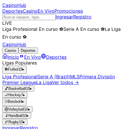
CasinoHub
Deportes
Casino
En Vivo
Promociones
Ingresar
Registro
LIVE
Liga Profesional
En curso
⚽
Serie A
En curso
⚽
La Liga
En curso
⚽
CasinoHub
Casino
Deportes
Inicio
En Vivo
Deportes
Ligas Populares
⚽
Futbol
18
▸
Liga Profesional
Serie A (Brazil)
MLS
Primera División
Premier League
La Liga
Ver todos →
🏀
Basketball
10
▸
🏒
Hockey
7
▸
⚾
Beisbol
4
▸
🏐
Volleyball
10
▸
🤾
Handball
10
▸
🏉
Rugby
10
▸
Ingresar
Registro