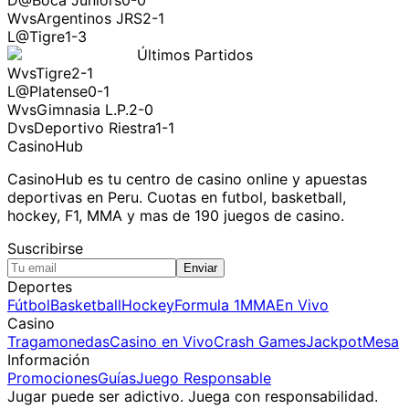
D
@
Boca Juniors
0-0
W
vs
Argentinos JRS
2-1
L
@
Tigre
1-3
Últimos Partidos
W
vs
Tigre
2-1
L
@
Platense
0-1
W
vs
Gimnasia L.P.
2-0
D
vs
Deportivo Riestra
1-1
CasinoHub
CasinoHub es tu centro de casino online y apuestas
deportivas en Peru. Cuotas en futbol, basketball,
hockey, F1, MMA y mas de 190 juegos de casino.
Suscribirse
Enviar
Deportes
Fútbol
Basketball
Hockey
Formula 1
MMA
En Vivo
Casino
Tragamonedas
Casino en Vivo
Crash Games
Jackpot
Mesa
Información
Promociones
Guías
Juego Responsable
Jugar puede ser adictivo. Juega con responsabilidad.