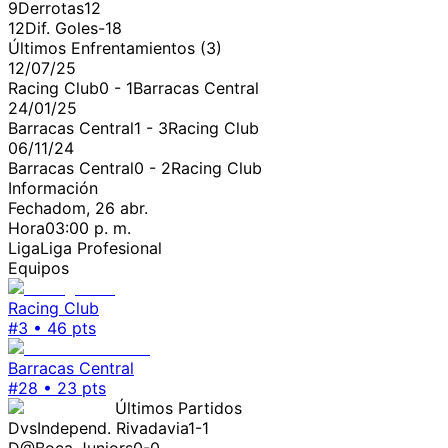
9
Derrotas
12
12
Dif. Goles
-18
Últimos Enfrentamientos (
3
)
12/07/25
Racing Club
0
-
1
Barracas Central
24/01/25
Barracas Central
1
-
3
Racing Club
06/11/24
Barracas Central
0
-
2
Racing Club
Información
Fecha
dom, 26 abr.
Hora
03:00 p. m.
Liga
Liga Profesional
Equipos
Racing Club
#
3
•
46
pts
Barracas Central
#
28
•
23
pts
Últimos Partidos
D
vs
Independ. Rivadavia
1-1