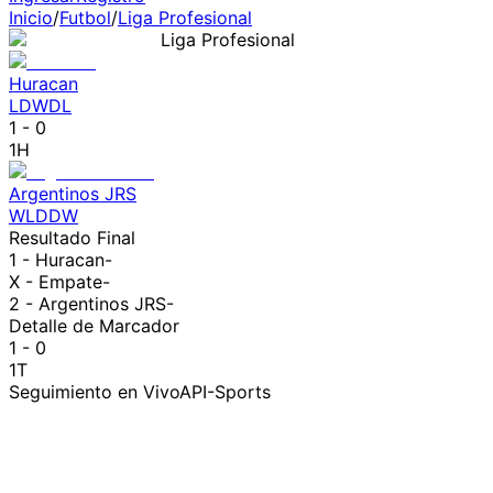
Inicio
/
Futbol
/
Liga Profesional
Liga Profesional
Huracan
L
D
W
D
L
1
-
0
1H
Argentinos JRS
W
L
D
D
W
Resultado Final
1 -
Huracan
-
X - Empate
-
2 -
Argentinos JRS
-
Detalle de Marcador
1 - 0
1T
Seguimiento en Vivo
API-Sports