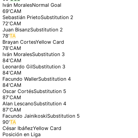
Iván Morales
Normal Goal
69
'
CAM
Sebastián Prieto
Substitution 2
72
'
CAM
Juan Bisanz
Substitution 2
78
'
TA
Brayan Cortes
Yellow Card
78
'
CAM
Iván Morales
Substitution 3
84
'
CAM
Leonardo Gil
Substitution 3
84
'
CAM
Facundo Waller
Substitution 4
84
'
CAM
Oscar Cortés
Substitution 5
87
'
CAM
Alan Lescano
Substitution 4
87
'
CAM
Facundo Jainikoski
Substitution 5
90
'
TA
César Ibáñez
Yellow Card
Posición en Liga