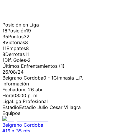
Posición en Liga
16
Posición
19
35
Puntos
32
8
Victorias
8
11
Empates
8
8
Derrotas
11
1
Dif. Goles
-2
Últimos Enfrentamientos (
1
)
26/08/24
Belgrano Cordoba
0
-
1
Gimnasia L.P.
Información
Fecha
dom, 26 abr.
Hora
03:00 p. m.
Liga
Liga Profesional
Estadio
Estadio Julio Cesar Villagra
Equipos
Belgrano Cordoba
#
16
•
35
pts