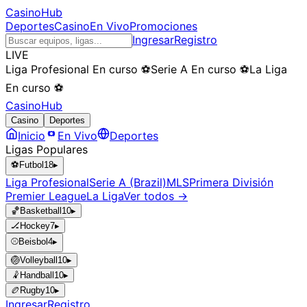
CasinoHub
Deportes
Casino
En Vivo
Promociones
Ingresar
Registro
LIVE
Liga Profesional
En curso
⚽
Serie A
En curso
⚽
La Liga
En curso
⚽
CasinoHub
Casino
Deportes
Inicio
En Vivo
Deportes
Ligas Populares
⚽
Futbol
18
▸
Liga Profesional
Serie A (Brazil)
MLS
Primera División
Premier League
La Liga
Ver todos →
🏀
Basketball
10
▸
🏒
Hockey
7
▸
⚾
Beisbol
4
▸
🏐
Volleyball
10
▸
🤾
Handball
10
▸
🏉
Rugby
10
▸
Ingresar
Registro