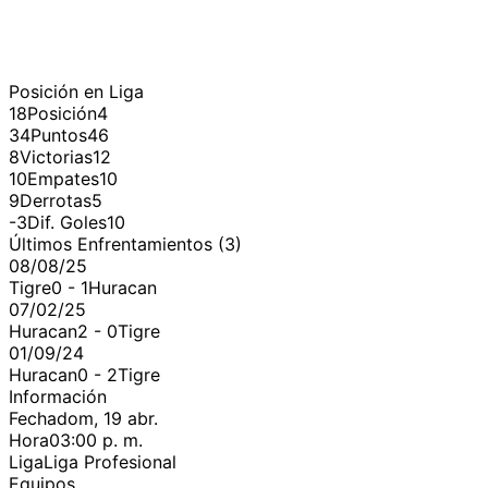
Posición en Liga
18
Posición
4
34
Puntos
46
8
Victorias
12
10
Empates
10
9
Derrotas
5
-3
Dif. Goles
10
Últimos Enfrentamientos (
3
)
08/08/25
Tigre
0
-
1
Huracan
07/02/25
Huracan
2
-
0
Tigre
01/09/24
Huracan
0
-
2
Tigre
Información
Fecha
dom, 19 abr.
Hora
03:00 p. m.
Liga
Liga Profesional
Equipos