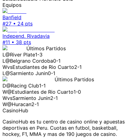
Equipos
Banfield
#
27
•
24
pts
Independ. Rivadavia
#
11
•
38
pts
Últimos Partidos
L
@
River Plate
1-3
L
@
Belgrano Cordoba
0-1
W
vs
Estudiantes de Rio Cuarto
2-1
L
@
Sarmiento Junin
0-1
Últimos Partidos
D
@
Racing Club
1-1
W
@
Estudiantes de Rio Cuarto
1-0
W
vs
Sarmiento Junin
2-1
W
@
Huracan
2-1
CasinoHub
CasinoHub es tu centro de casino online y apuestas
deportivas en Peru. Cuotas en futbol, basketball,
hockey, F1, MMA y mas de 190 juegos de casino.