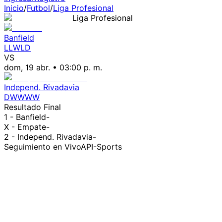
Inicio
/
Futbol
/
Liga Profesional
Liga Profesional
Banfield
L
L
W
L
D
VS
dom, 19 abr.
•
03:00 p. m.
Independ. Rivadavia
D
W
W
W
W
Resultado Final
1 -
Banfield
-
X - Empate
-
2 -
Independ. Rivadavia
-
Seguimiento en Vivo
API-Sports