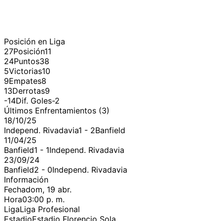
Posición en Liga
27
Posición
11
24
Puntos
38
5
Victorias
10
9
Empates
8
13
Derrotas
9
-14
Dif. Goles
-2
Últimos Enfrentamientos (
3
)
18/10/25
Independ. Rivadavia
1
-
2
Banfield
11/04/25
Banfield
1
-
1
Independ. Rivadavia
23/09/24
Banfield
2
-
0
Independ. Rivadavia
Información
Fecha
dom, 19 abr.
Hora
03:00 p. m.
Liga
Liga Profesional
Estadio
Estadio Florencio Sola