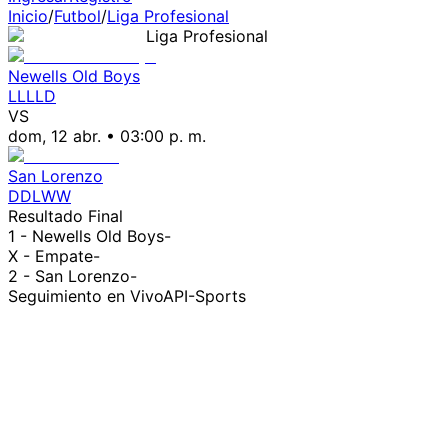
Inicio
/
Futbol
/
Liga Profesional
Liga Profesional
Newells Old Boys
L
L
L
L
D
VS
dom, 12 abr.
•
03:00 p. m.
San Lorenzo
D
D
L
W
W
Resultado Final
1 -
Newells Old Boys
-
X - Empate
-
2 -
San Lorenzo
-
Seguimiento en Vivo
API-Sports