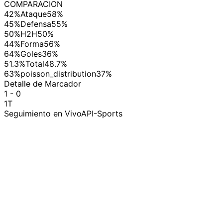
COMPARACION
42%
Ataque
58%
45%
Defensa
55%
50%
H2H
50%
44%
Forma
56%
64%
Goles
36%
51.3%
Total
48.7%
63%
poisson_distribution
37%
Detalle de Marcador
1 - 0
1T
Seguimiento en Vivo
API-Sports