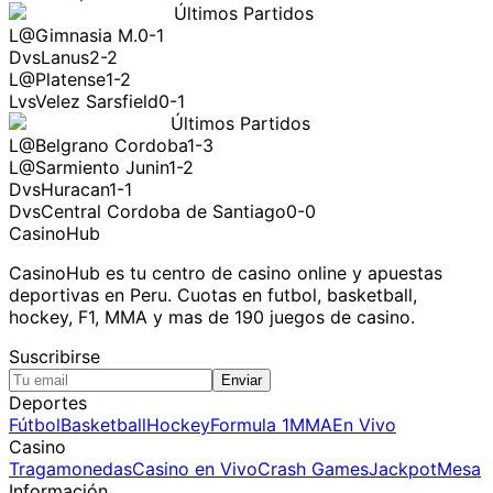
Últimos Partidos
L
@
Gimnasia M.
0-1
D
vs
Lanus
2-2
L
@
Platense
1-2
L
vs
Velez Sarsfield
0-1
Últimos Partidos
L
@
Belgrano Cordoba
1-3
L
@
Sarmiento Junin
1-2
D
vs
Huracan
1-1
D
vs
Central Cordoba de Santiago
0-0
CasinoHub
CasinoHub es tu centro de casino online y apuestas
deportivas en Peru. Cuotas en futbol, basketball,
hockey, F1, MMA y mas de 190 juegos de casino.
Suscribirse
Enviar
Deportes
Fútbol
Basketball
Hockey
Formula 1
MMA
En Vivo
Casino
Tragamonedas
Casino en Vivo
Crash Games
Jackpot
Mesa
Información