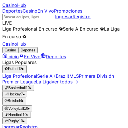
CasinoHub
Deportes
Casino
En Vivo
Promociones
Ingresar
Registro
LIVE
Liga Profesional
En curso
⚽
Serie A
En curso
⚽
La Liga
En curso
⚽
CasinoHub
Casino
Deportes
Inicio
En Vivo
Deportes
Ligas Populares
⚽
Futbol
18
▸
Liga Profesional
Serie A (Brazil)
MLS
Primera División
Premier League
La Liga
Ver todos →
🏀
Basketball
10
▸
🏒
Hockey
7
▸
⚾
Beisbol
4
▸
🏐
Volleyball
10
▸
🤾
Handball
10
▸
🏉
Rugby
10
▸
Ingresar
Registro