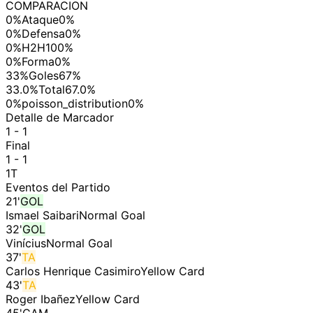
COMPARACION
0%
Ataque
0%
0%
Defensa
0%
0%
H2H
100%
0%
Forma
0%
33%
Goles
67%
33.0%
Total
67.0%
0%
poisson_distribution
0%
Detalle de Marcador
1 - 1
Final
1 - 1
1T
Eventos del Partido
21
'
GOL
Ismael Saibari
Normal Goal
32
'
GOL
Vinícius
Normal Goal
37
'
TA
Carlos Henrique Casimiro
Yellow Card
43
'
TA
Roger Ibañez
Yellow Card