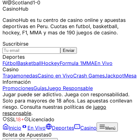
W
@
Scotland
1-0
CasinoHub
CasinoHub es tu centro de casino online y apuestas
deportivas en Peru. Cuotas en futbol, basketball,
hockey, F1, MMA y mas de 190 juegos de casino.
Suscribirse
Enviar
Deportes
Fútbol
Basketball
Hockey
Formula 1
MMA
En Vivo
Casino
Tragamonedas
Casino en Vivo
Crash Games
Jackpot
Mesa
Información
Promociones
Guías
Juego Responsable
Jugar puede ser adictivo. Juega con responsabilidad.
Solo para mayores de 18 años. Las apuestas conllevan
riesgo. Consulta nuestras políticas de
juego
responsable
.
SSL
18+
Licenciado
Inicio
En Vivo
Deportes
Casino
Menú
Boleta de Apuestas
0