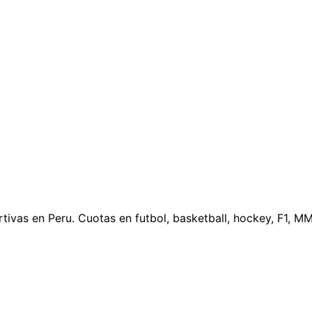
tivas en Peru. Cuotas en futbol, basketball, hockey, F1, M