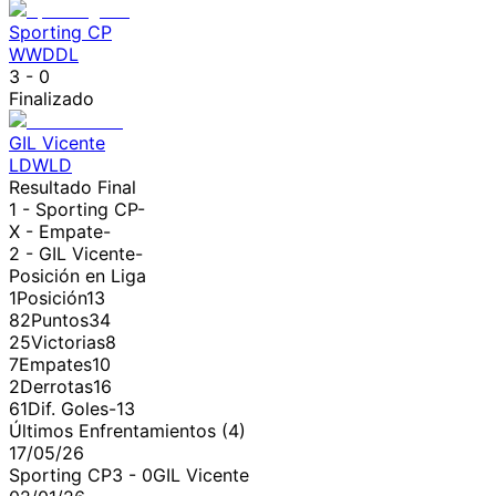
Sporting CP
W
W
D
D
L
3
-
0
Finalizado
GIL Vicente
L
D
W
L
D
Resultado Final
1 -
Sporting CP
-
X - Empate
-
2 -
GIL Vicente
-
Posición en Liga
1
Posición
13
82
Puntos
34
25
Victorias
8
7
Empates
10
2
Derrotas
16
61
Dif. Goles
-13
Últimos Enfrentamientos (
4
)
17/05/26
Sporting CP
3
-
0
GIL Vicente