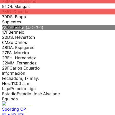
73
M
E. Felicissimo
91
D
R. Mangas
7
M
G. Quenda
70
D
S. Blopa
Suplentes
30
G
Lucao
GIL Vicente
(4-2-3-1)
17
F
Bermejo
20
D
S. Hevertton
6
M
Ze Carlos
48
D
A. Espigares
27
F
A. Moreira
23
F
H. Hernandez
32
M
M. Fernandez
29
F
Carlos Eduardo
Información
Fecha
dom, 17 may.
Hora
11:00 a. m.
Liga
Primeira Liga
Estadio
Estádio José Alvalade
Equipos
Sporting CP
#
1
•
82
pts