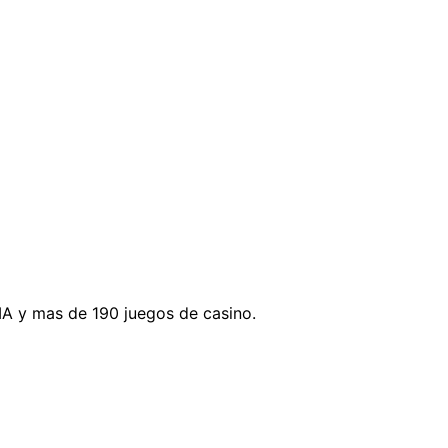
MA y mas de 190 juegos de casino.