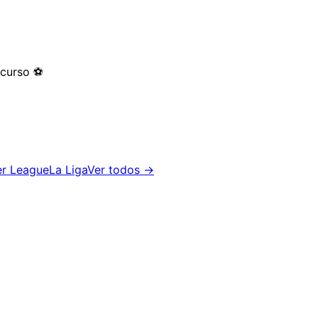
 curso
⚽
er League
La Liga
Ver todos →