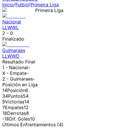
Inicio
/
Futbol
/
Primeira Liga
Primeira Liga
Nacional
L
L
W
W
L
2
-
0
Finalizado
Guimaraes
L
L
W
W
D
Resultado Final
1 -
Nacional
-
X - Empate
-
2 -
Guimaraes
-
Posición en Liga
14
Posición
6
34
Puntos
54
9
Victorias
14
7
Empates
12
18
Derrotas
8
-18
Dif. Goles
10
Últimos Enfrentamientos (
4
)