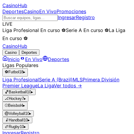
CasinoHub
Deportes
Casino
En Vivo
Promociones
Ingresar
Registro
LIVE
Liga Profesional
En curso
⚽
Serie A
En curso
⚽
La Liga
En curso
⚽
CasinoHub
Casino
Deportes
Inicio
En Vivo
Deportes
Ligas Populares
⚽
Futbol
18
▸
Liga Profesional
Serie A (Brazil)
MLS
Primera División
Premier League
La Liga
Ver todos →
🏀
Basketball
10
▸
🏒
Hockey
7
▸
⚾
Beisbol
4
▸
🏐
Volleyball
10
▸
🤾
Handball
10
▸
🏉
Rugby
10
▸
Ingresar
Registro