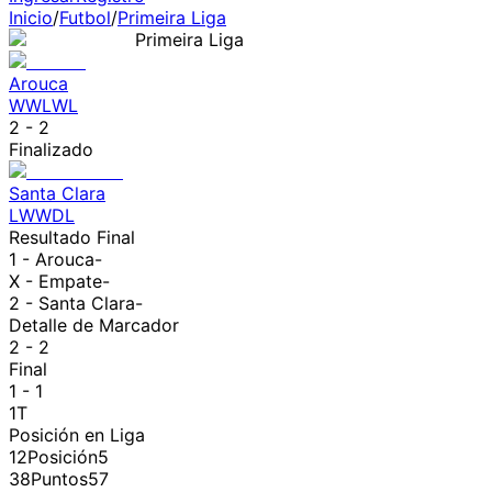
Inicio
/
Futbol
/
Primeira Liga
Primeira Liga
Arouca
W
W
L
W
L
2
-
2
Finalizado
Santa Clara
L
W
W
D
L
Resultado Final
1 -
Arouca
-
X - Empate
-
2 -
Santa Clara
-
Detalle de Marcador
2 - 2
Final
1 - 1
1T
Posición en Liga
12
Posición
5
38
Puntos
57