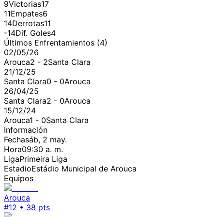
9
Victorias
17
11
Empates
6
14
Derrotas
11
-14
Dif. Goles
4
Últimos Enfrentamientos (
4
)
02/05/26
Arouca
2
-
2
Santa Clara
21/12/25
Santa Clara
0
-
0
Arouca
26/04/25
Santa Clara
2
-
0
Arouca
15/12/24
Arouca
1
-
0
Santa Clara
Información
Fecha
sáb, 2 may.
Hora
09:30 a. m.
Liga
Primeira Liga
Estadio
Estádio Municipal de Arouca
Equipos
Arouca
#
12
•
38
pts