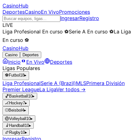
CasinoHub
Deportes
Casino
En Vivo
Promociones
Ingresar
Registro
LIVE
Liga Profesional
En curso
⚽
Serie A
En curso
⚽
La Liga
En curso
⚽
CasinoHub
Casino
Deportes
Inicio
En Vivo
Deportes
Ligas Populares
⚽
Futbol
18
▸
Liga Profesional
Serie A (Brazil)
MLS
Primera División
Premier League
La Liga
Ver todos →
🏀
Basketball
10
▸
🏒
Hockey
7
▸
⚾
Beisbol
4
▸
🏐
Volleyball
10
▸
🤾
Handball
10
▸
🏉
Rugby
10
▸
Ingresar
Registro