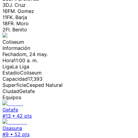
3
D
J. Cruz
16
F
M. Gomez
11
F
K. Barja
18
F
R. Moro
2
F
I. Benito
Coliseum
Información
Fecha
dom, 24 may.
Hora
11:00 a. m.
Liga
La Liga
Estadio
Coliseum
Capacidad
17,393
Superficie
Cesped Natural
Ciudad
Getafe
Equipos
Getafe
#
13
•
42
pts
Osasuna
#
9
•
52
pts