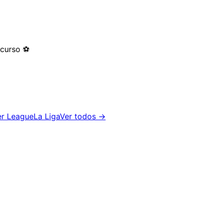
 curso
⚽
er League
La Liga
Ver todos →