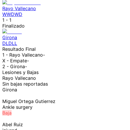
Rayo Vallecano
W
W
D
W
D
1
-
1
Finalizado
Girona
D
L
D
L
L
Resultado Final
1 -
Rayo Vallecano
-
X - Empate
-
2 -
Girona
-
Lesiones y Bajas
Rayo Vallecano
Sin bajas reportadas
Girona
Miguel Ortega Gutierrez
Ankle surgery
Baja
Abel Ruiz