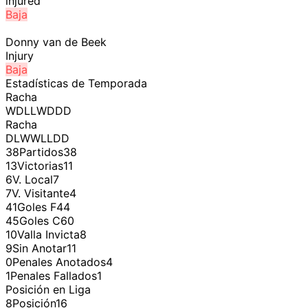
injured
Baja
Donny van de Beek
Injury
Baja
Estadísticas de Temporada
Racha
WDLLWDDD
Racha
DLWWLLDD
38
Partidos
38
13
Victorias
11
6
V. Local
7
7
V. Visitante
4
41
Goles F
44
45
Goles C
60
10
Valla Invicta
8
9
Sin Anotar
11
0
Penales Anotados
4
1
Penales Fallados
1
Posición en Liga
8
Posición
16