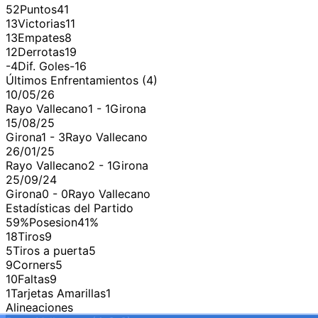
52
Puntos
41
13
Victorias
11
13
Empates
8
12
Derrotas
19
-4
Dif. Goles
-16
Últimos Enfrentamientos (
4
)
10/05/26
Rayo Vallecano
1
-
1
Girona
15/08/25
Girona
1
-
3
Rayo Vallecano
26/01/25
Rayo Vallecano
2
-
1
Girona
25/09/24
Girona
0
-
0
Rayo Vallecano
Estadísticas del Partido
59%
Posesion
41%
18
Tiros
9
5
Tiros a puerta
5
9
Corners
5
10
Faltas
9
1
Tarjetas Amarillas
1
Alineaciones