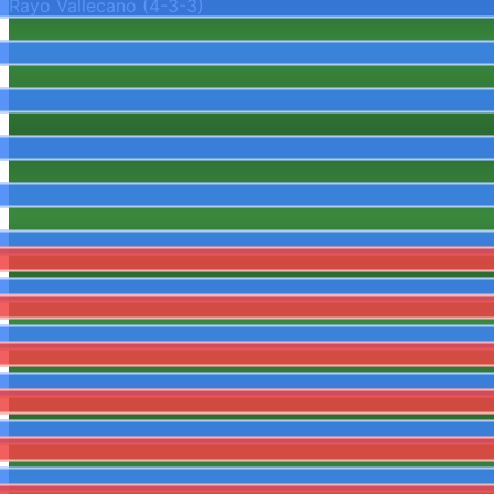
Rayo Vallecano
(4-3-3)