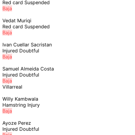
Red card Suspended
Baja
Vedat Muriqi
Red card Suspended
Baja
Ivan Cuellar Sacristan
Injured Doubtful
Baja
Samuel Almeida Costa
Injured Doubtful
Baja
Villarreal
Willy Kambwala
Hamstring Injury
Baja
Ayoze Perez
Injured Doubtful