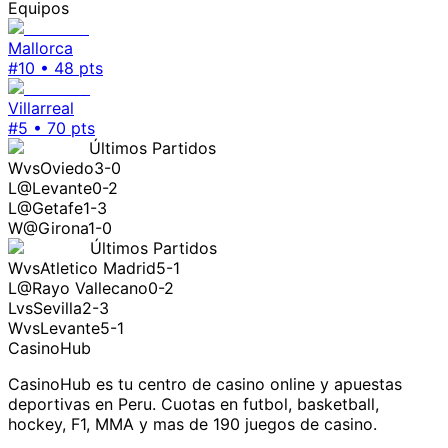
Equipos
Mallorca
#
10
•
48
pts
Villarreal
#
5
•
70
pts
Últimos Partidos
W
vs
Oviedo
3-0
L
@
Levante
0-2
L
@
Getafe
1-3
W
@
Girona
1-0
Últimos Partidos
W
vs
Atletico Madrid
5-1
L
@
Rayo Vallecano
0-2
L
vs
Sevilla
2-3
W
vs
Levante
5-1
CasinoHub
CasinoHub es tu centro de casino online y apuestas
deportivas en Peru. Cuotas en futbol, basketball,
hockey, F1, MMA y mas de 190 juegos de casino.