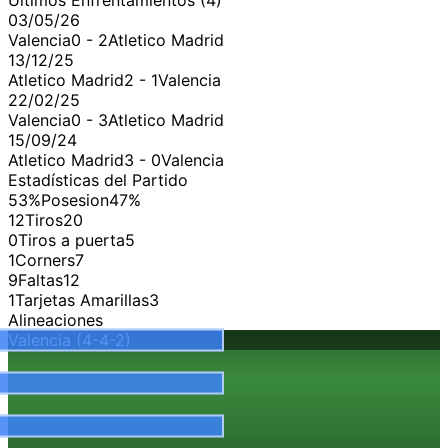
Últimos Enfrentamientos (
4
)
03/05/26
Valencia
0
-
2
Atletico Madrid
13/12/25
Atletico Madrid
2
-
1
Valencia
22/02/25
Valencia
0
-
3
Atletico Madrid
15/09/24
Atletico Madrid
3
-
0
Valencia
Estadísticas del Partido
53%
Posesion
47%
12
Tiros
20
0
Tiros a puerta
5
1
Corners
7
9
Faltas
12
1
Tarjetas Amarillas
3
Alineaciones
Valencia
(4-4-2)