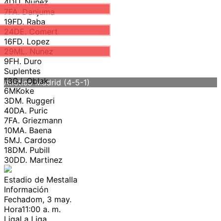
4
D
U. Nunez
7
F
A. Danjuma
19
F
D. Raba
24
D
E. Comert
16
F
D. Lopez
29
M
L. Nunez
9
F
H. Duro
Suplentes
13
G
J. Oblak
Atletico Madrid
(4-5-1)
6
M
Koke
3
D
M. Ruggeri
40
D
A. Puric
7
F
A. Griezmann
10
M
A. Baena
5
M
J. Cardoso
18
D
M. Pubill
30
D
D. Martinez
Estadio de Mestalla
Información
Fecha
dom, 3 may.
Hora
11:00 a. m.
Liga
La Liga