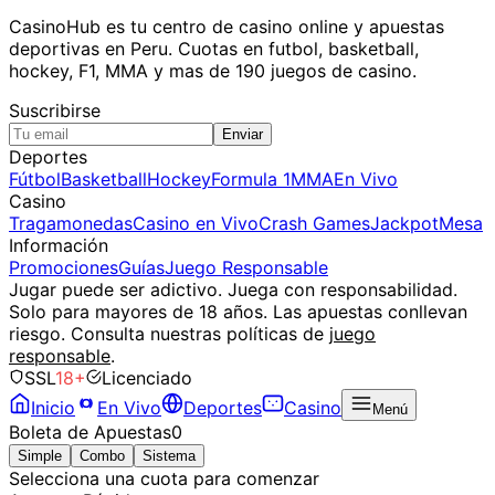
CasinoHub es tu centro de casino online y apuestas
deportivas en Peru. Cuotas en futbol, basketball,
hockey, F1, MMA y mas de 190 juegos de casino.
Suscribirse
Enviar
Deportes
Fútbol
Basketball
Hockey
Formula 1
MMA
En Vivo
Casino
Tragamonedas
Casino en Vivo
Crash Games
Jackpot
Mesa
Información
Promociones
Guías
Juego Responsable
Jugar puede ser adictivo. Juega con responsabilidad.
Solo para mayores de 18 años. Las apuestas conllevan
riesgo. Consulta nuestras políticas de
juego
responsable
.
SSL
18+
Licenciado
Inicio
En Vivo
Deportes
Casino
Menú
Boleta de Apuestas
0
Simple
Combo
Sistema
Selecciona una cuota para comenzar