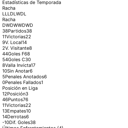
Estadísticas de Temporada
Racha
LLLDLWDL
Racha
DWDWWDWD
38
Partidos
38
11
Victorias
22
9
V. Local
14
2
V. Visitante
8
44
Goles F
68
54
Goles C
30
8
Valla Invicta
17
10
Sin Anotar
6
5
Penales Anotados
6
0
Penales Fallados
1
Posición en Liga
12
Posición
3
46
Puntos
76
11
Victorias
22
13
Empates
10
14
Derrotas
6
-10
Dif. Goles
38