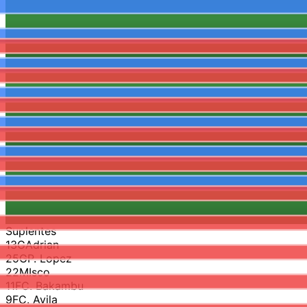
Suplentes
13
G
Adrian
25
G
P. Lopez
22
M
Isco
11
F
C. Bakambu
9
F
C. Avila