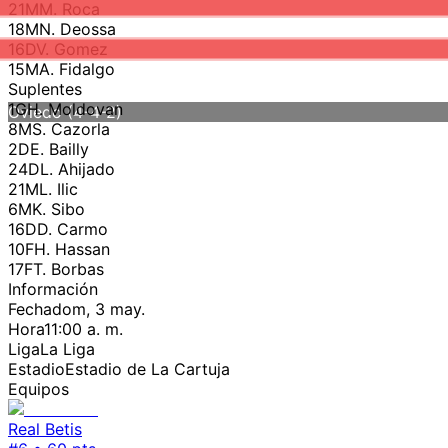
21
M
M. Roca
18
M
N. Deossa
16
D
V. Gomez
15
M
A. Fidalgo
Suplentes
1
G
H. Moldovan
Oviedo
(4-4-2)
8
M
S. Cazorla
2
D
E. Bailly
24
D
L. Ahijado
21
M
L. Ilic
6
M
K. Sibo
16
D
D. Carmo
10
F
H. Hassan
17
F
T. Borbas
Información
Fecha
dom, 3 may.
Hora
11:00 a. m.
Liga
La Liga
Estadio
Estadio de La Cartuja
Equipos
Real Betis