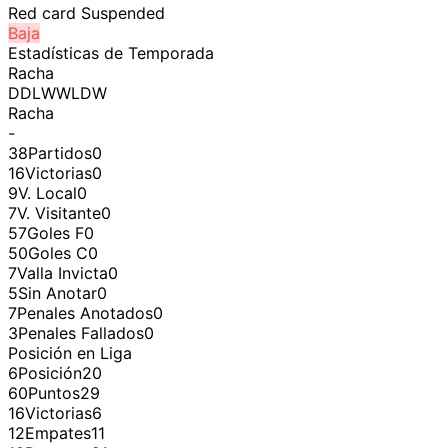
Red card Suspended
Baja
Estadísticas de Temporada
Racha
DDLWWLDW
Racha
-
38
Partidos
0
16
Victorias
0
9
V. Local
0
7
V. Visitante
0
57
Goles F
0
50
Goles C
0
7
Valla Invicta
0
5
Sin Anotar
0
7
Penales Anotados
0
3
Penales Fallados
0
Posición en Liga
6
Posición
20
60
Puntos
29
16
Victorias
6
12
Empates
11