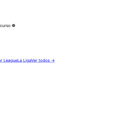
 curso
⚽
er League
La Liga
Ver todos →