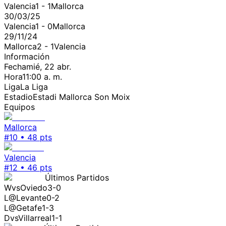
Valencia
1
-
1
Mallorca
30/03/25
Valencia
1
-
0
Mallorca
29/11/24
Mallorca
2
-
1
Valencia
Información
Fecha
mié, 22 abr.
Hora
11:00 a. m.
Liga
La Liga
Estadio
Estadi Mallorca Son Moix
Equipos
Mallorca
#
10
•
48
pts
Valencia
#
12
•
46
pts
Últimos Partidos
W
vs
Oviedo
3-0
L
@
Levante
0-2
L
@
Getafe
1-3
D
vs
Villarreal
1-1