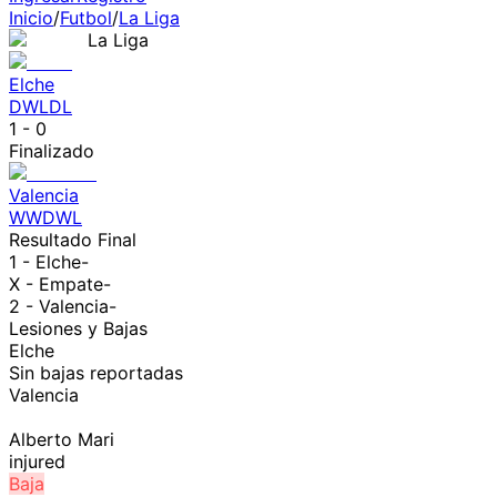
Inicio
/
Futbol
/
La Liga
La Liga
Elche
D
W
L
D
L
1
-
0
Finalizado
Valencia
W
W
D
W
L
Resultado Final
1 -
Elche
-
X - Empate
-
2 -
Valencia
-
Lesiones y Bajas
Elche
Sin bajas reportadas
Valencia
Alberto Mari
injured
Baja