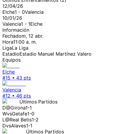
Últimos Enfrentamientos (
2
)
12/04/26
Elche
1
-
0
Valencia
10/01/26
Valencia
1
-
1
Elche
Información
Fecha
dom, 12 abr.
Hora
11:00 a. m.
Liga
La Liga
Estadio
Estadio Manuel Martínez Valero
Equipos
Elche
#
15
•
43
pts
Valencia
#
12
•
46
pts
Últimos Partidos
D
@
Girona
1-1
W
vs
Getafe
1-0
L
@
Real Betis
1-2
D
vs
Alaves
1-1
Últimos Partidos