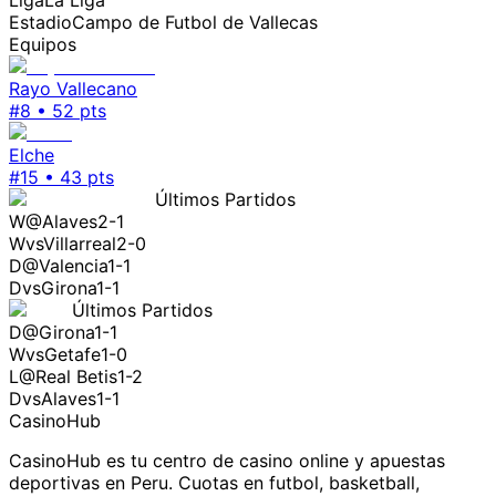
Liga
La Liga
Estadio
Campo de Futbol de Vallecas
Equipos
Rayo Vallecano
#
8
•
52
pts
Elche
#
15
•
43
pts
Últimos Partidos
W
@
Alaves
2-1
W
vs
Villarreal
2-0
D
@
Valencia
1-1
D
vs
Girona
1-1
Últimos Partidos
D
@
Girona
1-1
W
vs
Getafe
1-0
L
@
Real Betis
1-2
D
vs
Alaves
1-1
CasinoHub
CasinoHub es tu centro de casino online y apuestas
deportivas en Peru. Cuotas en futbol, basketball,