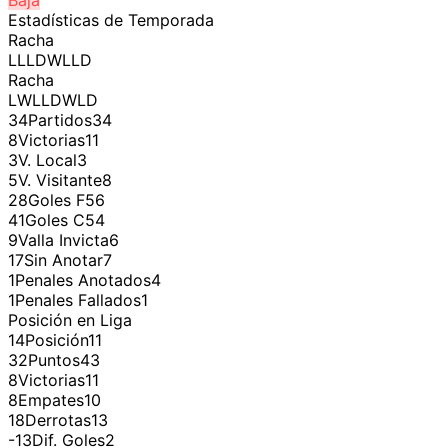
Baja
Estadísticas de Temporada
Racha
LLLDWLLD
Racha
LWLLDWLD
34
Partidos
34
8
Victorias
11
3
V. Local
3
5
V. Visitante
8
28
Goles F
56
41
Goles C
54
9
Valla Invicta
6
17
Sin Anotar
7
1
Penales Anotados
4
1
Penales Fallados
1
Posición en Liga
14
Posición
11
32
Puntos
43
8
Victorias
11
8
Empates
10
18
Derrotas
13
-13
Dif. Goles
2