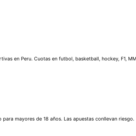
tivas en Peru. Cuotas en futbol, basketball, hockey, F1, M
o para mayores de 18 años. Las apuestas conllevan riesgo. 