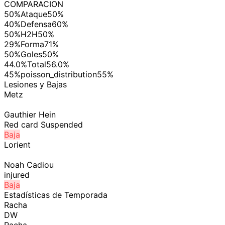
COMPARACION
50%
Ataque
50%
40%
Defensa
60%
50%
H2H
50%
29%
Forma
71%
50%
Goles
50%
44.0%
Total
56.0%
45%
poisson_distribution
55%
Lesiones y Bajas
Metz
Gauthier Hein
Red card Suspended
Baja
Lorient
Noah Cadiou
injured
Baja
Estadísticas de Temporada
Racha
DW