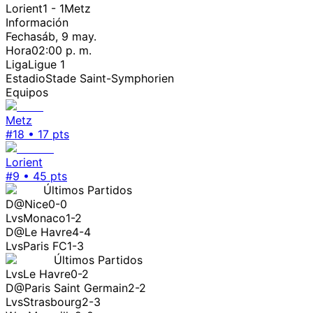
Lorient
1
-
1
Metz
Información
Fecha
sáb, 9 may.
Hora
02:00 p. m.
Liga
Ligue 1
Estadio
Stade Saint-Symphorien
Equipos
Metz
#
18
•
17
pts
Lorient
#
9
•
45
pts
Últimos Partidos
D
@
Nice
0-0
L
vs
Monaco
1-2
D
@
Le Havre
4-4
L
vs
Paris FC
1-3
Últimos Partidos
L
vs
Le Havre
0-2
D
@
Paris Saint Germain
2-2
L
vs
Strasbourg
2-3