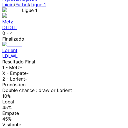
Inicio
/
Futbol
/
Ligue 1
Ligue 1
Metz
D
L
D
L
L
0
-
4
Finalizado
Lorient
L
D
L
W
L
Resultado Final
1 -
Metz
-
X - Empate
-
2 -
Lorient
-
Pronóstico
Double chance : draw or Lorient
10%
Local
45%
Empate
45%
Visitante