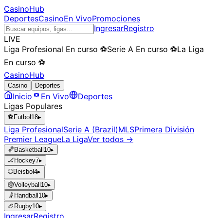
CasinoHub
Deportes
Casino
En Vivo
Promociones
Ingresar
Registro
LIVE
Liga Profesional
En curso
⚽
Serie A
En curso
⚽
La Liga
En curso
⚽
CasinoHub
Casino
Deportes
Inicio
En Vivo
Deportes
Ligas Populares
⚽
Futbol
18
▸
Liga Profesional
Serie A (Brazil)
MLS
Primera División
Premier League
La Liga
Ver todos →
🏀
Basketball
10
▸
🏒
Hockey
7
▸
⚾
Beisbol
4
▸
🏐
Volleyball
10
▸
🤾
Handball
10
▸
🏉
Rugby
10
▸
Ingresar
Registro