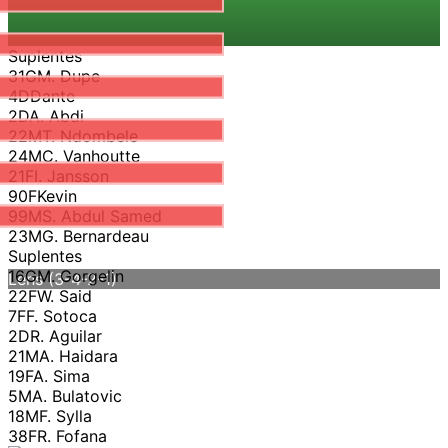
Suplentes
31
G
M. Dupe
4
D
Dante
2
D
A. Abdi
22
M
T. Ndombele
24
M
C. Vanhoutte
21
F
I. Jansson
90
F
Kevin
99
M
S. Abdul Samed
23
M
G. Bernardeau
Suplentes
16
G
M. Gorgelin
Lens
(3-4-2-1)
22
F
W. Said
7
F
F. Sotoca
2
D
R. Aguilar
21
M
A. Haidara
19
F
A. Sima
5
M
A. Bulatovic
18
M
F. Sylla
38
F
R. Fofana