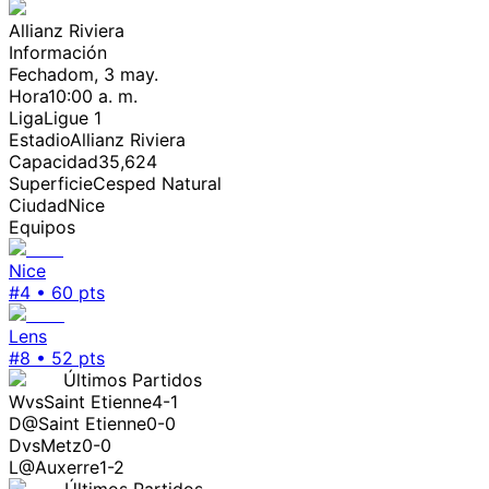
Allianz Riviera
Información
Fecha
dom, 3 may.
Hora
10:00 a. m.
Liga
Ligue 1
Estadio
Allianz Riviera
Capacidad
35,624
Superficie
Cesped Natural
Ciudad
Nice
Equipos
Nice
#
4
•
60
pts
Lens
#
8
•
52
pts
Últimos Partidos
W
vs
Saint Etienne
4-1
D
@
Saint Etienne
0-0
D
vs
Metz
0-0
L
@
Auxerre
1-2