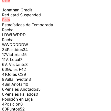
Baja
Jonathan Gradit
Red card Suspended
Baja
Estadísticas de Temporada
Racha
LDWLWDDD
Racha
WWDDDDDW
34
Partidos
34
17
Victorias
15
11
V. Local
7
6
V. Visitante
8
66
Goles F
42
41
Goles C
39
8
Valla Invicta
13
4
Sin Anotar
10
6
Penales Anotados
5
0
Penales Fallados
0
Posición en Liga
4
Posición
8
60
Puntos
52