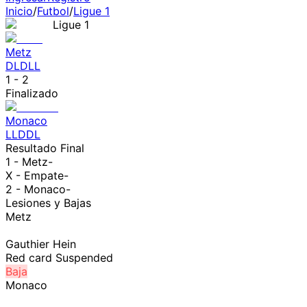
Inicio
/
Futbol
/
Ligue 1
Ligue 1
Metz
D
L
D
L
L
1
-
2
Finalizado
Monaco
L
L
D
D
L
Resultado Final
1 -
Metz
-
X - Empate
-
2 -
Monaco
-
Lesiones y Bajas
Metz
Gauthier Hein
Red card Suspended
Baja
Monaco