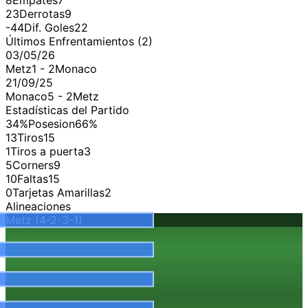
8
Empates
7
23
Derrotas
9
-44
Dif. Goles
22
Últimos Enfrentamientos (
2
)
03/05/26
Metz
1
-
2
Monaco
21/09/25
Monaco
5
-
2
Metz
Estadísticas del Partido
34%
Posesion
66%
13
Tiros
15
1
Tiros a puerta
3
5
Corners
9
10
Faltas
15
0
Tarjetas Amarillas
2
Alineaciones
Metz
(4-2-3-1)