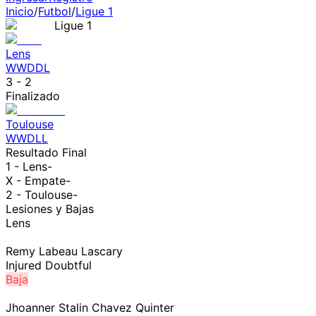
Inicio
/
Futbol
/
Ligue 1
Ligue 1
Lens
W
W
D
D
L
3
-
2
Finalizado
Toulouse
W
W
D
L
L
Resultado Final
1 -
Lens
-
X - Empate
-
2 -
Toulouse
-
Lesiones y Bajas
Lens
Remy Labeau Lascary
Injured Doubtful
Baja
Jhoanner Stalin Chavez Quinter