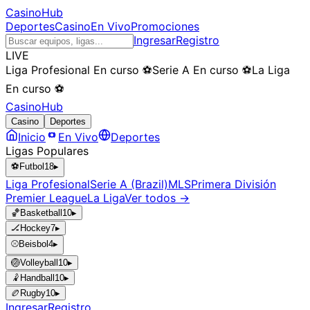
CasinoHub
Deportes
Casino
En Vivo
Promociones
Ingresar
Registro
LIVE
Liga Profesional
En curso
⚽
Serie A
En curso
⚽
La Liga
En curso
⚽
CasinoHub
Casino
Deportes
Inicio
En Vivo
Deportes
Ligas Populares
⚽
Futbol
18
▸
Liga Profesional
Serie A (Brazil)
MLS
Primera División
Premier League
La Liga
Ver todos →
🏀
Basketball
10
▸
🏒
Hockey
7
▸
⚾
Beisbol
4
▸
🏐
Volleyball
10
▸
🤾
Handball
10
▸
🏉
Rugby
10
▸
Ingresar
Registro