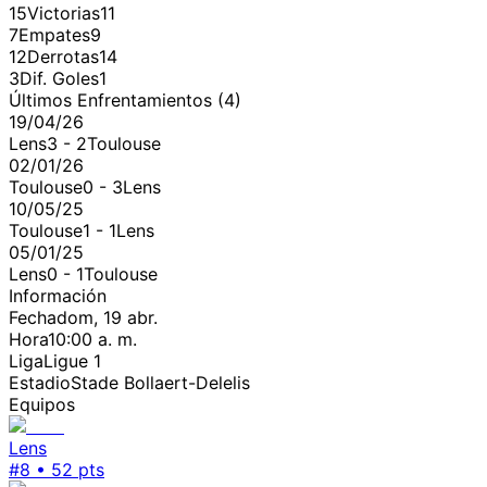
15
Victorias
11
7
Empates
9
12
Derrotas
14
3
Dif. Goles
1
Últimos Enfrentamientos (
4
)
19/04/26
Lens
3
-
2
Toulouse
02/01/26
Toulouse
0
-
3
Lens
10/05/25
Toulouse
1
-
1
Lens
05/01/25
Lens
0
-
1
Toulouse
Información
Fecha
dom, 19 abr.
Hora
10:00 a. m.
Liga
Ligue 1
Estadio
Stade Bollaert-Delelis
Equipos
Lens
#
8
•
52
pts