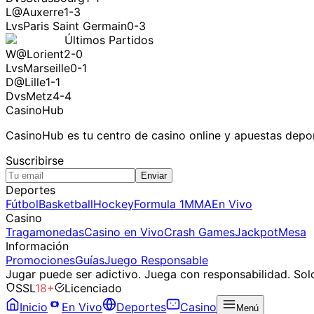
L
@
Auxerre
1-3
L
vs
Paris Saint Germain
0-3
Últimos Partidos
W
@
Lorient
2-0
L
vs
Marseille
0-1
D
@
Lille
1-1
D
vs
Metz
4-4
CasinoHub
CasinoHub es tu centro de casino online y apuestas depor
Suscribirse
Enviar
Deportes
Fútbol
Basketball
Hockey
Formula 1
MMA
En Vivo
Casino
Tragamonedas
Casino en Vivo
Crash Games
Jackpot
Mesa
Información
Promociones
Guías
Juego Responsable
Jugar puede ser adictivo. Juega con responsabilidad. Sol
SSL
18+
Licenciado
Inicio
En Vivo
Deportes
Casino
Menú