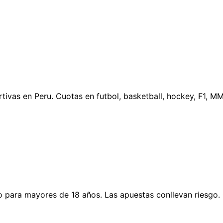
tivas en Peru. Cuotas en futbol, basketball, hockey, F1, M
o para mayores de 18 años. Las apuestas conllevan riesgo. 