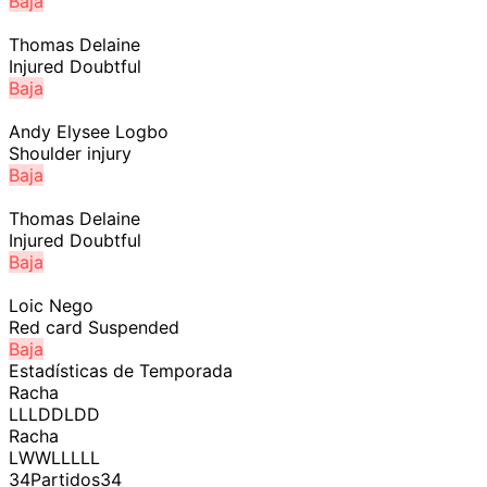
Baja
Thomas Delaine
Injured Doubtful
Baja
Andy Elysee Logbo
Shoulder injury
Baja
Thomas Delaine
Injured Doubtful
Baja
Loic Nego
Red card Suspended
Baja
Estadísticas de Temporada
Racha
LLLDDLDD
Racha
LWWLLLLL
34
Partidos
34