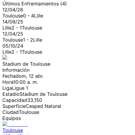
Últimos Enfrentamientos (
4
)
12/04/26
Toulouse
0
-
4
Lille
14/09/25
Lille
2
-
1
Toulouse
12/04/25
Toulouse
1
-
2
Lille
05/10/24
Lille
2
-
1
Toulouse
Stadium de Toulouse
Información
Fecha
dom, 12 abr.
Hora
10:00 a. m.
Liga
Ligue 1
Estadio
Stadium de Toulouse
Capacidad
33,150
Superficie
Cesped Natural
Ciudad
Toulouse
Equipos
Toulouse