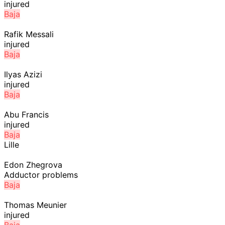
injured
Baja
Rafik Messali
injured
Baja
Ilyas Azizi
injured
Baja
Abu Francis
injured
Baja
Lille
Edon Zhegrova
Adductor problems
Baja
Thomas Meunier
injured