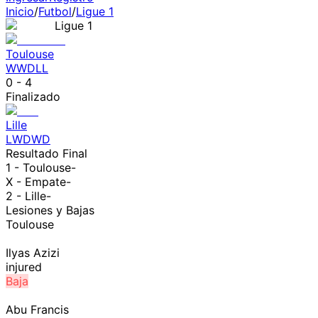
Inicio
/
Futbol
/
Ligue 1
Ligue 1
Toulouse
W
W
D
L
L
0
-
4
Finalizado
Lille
L
W
D
W
D
Resultado Final
1 -
Toulouse
-
X - Empate
-
2 -
Lille
-
Lesiones y Bajas
Toulouse
Ilyas Azizi
injured
Baja
Abu Francis