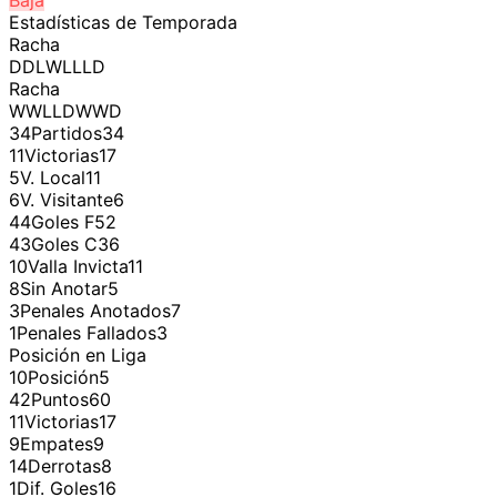
Baja
Estadísticas de Temporada
Racha
DDLWLLLD
Racha
WWLLDWWD
34
Partidos
34
11
Victorias
17
5
V. Local
11
6
V. Visitante
6
44
Goles F
52
43
Goles C
36
10
Valla Invicta
11
8
Sin Anotar
5
3
Penales Anotados
7
1
Penales Fallados
3
Posición en Liga
10
Posición
5
42
Puntos
60
11
Victorias
17
9
Empates
9
14
Derrotas
8
1
Dif. Goles
16