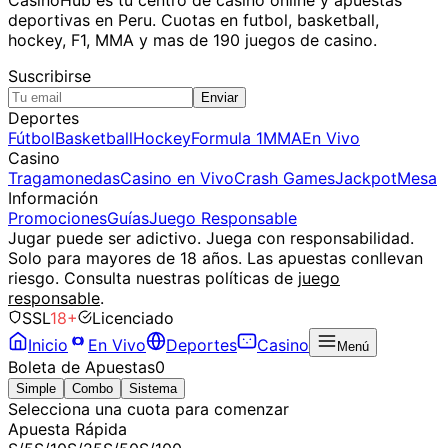
CasinoHub es tu centro de casino online y apuestas
deportivas en Peru. Cuotas en futbol, basketball,
hockey, F1, MMA y mas de 190 juegos de casino.
Suscribirse
Enviar
Deportes
Fútbol
Basketball
Hockey
Formula 1
MMA
En Vivo
Casino
Tragamonedas
Casino en Vivo
Crash Games
Jackpot
Mesa
Información
Promociones
Guías
Juego Responsable
Jugar puede ser adictivo. Juega con responsabilidad.
Solo para mayores de 18 años. Las apuestas conllevan
riesgo. Consulta nuestras políticas de
juego
responsable
.
SSL
18+
Licenciado
Inicio
En Vivo
Deportes
Casino
Menú
Boleta de Apuestas
0
Simple
Combo
Sistema
Selecciona una cuota para comenzar
Apuesta Rápida