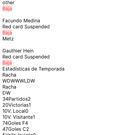
other
Baja
Facundo Medina
Red card Suspended
Baja
Metz
Gauthier Hein
Red card Suspended
Baja
Estadísticas de Temporada
Racha
WDWWWLDW
Racha
DW
34
Partidos
2
20
Victorias
1
10
V. Local
0
10
V. Visitante
1
74
Goles F
4
47
Goles C
2