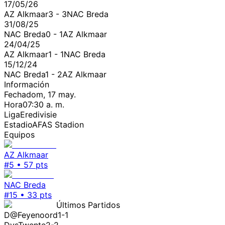
17/05/26
AZ Alkmaar
3
-
3
NAC Breda
31/08/25
NAC Breda
0
-
1
AZ Alkmaar
24/04/25
AZ Alkmaar
1
-
1
NAC Breda
15/12/24
NAC Breda
1
-
2
AZ Alkmaar
Información
Fecha
dom, 17 may.
Hora
07:30 a. m.
Liga
Eredivisie
Estadio
AFAS Stadion
Equipos
AZ Alkmaar
#
5
•
57
pts
NAC Breda
#
15
•
33
pts
Últimos Partidos
D
@
Feyenoord
1-1