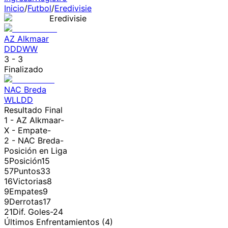
Inicio
/
Futbol
/
Eredivisie
Eredivisie
AZ Alkmaar
D
D
D
W
W
3
-
3
Finalizado
NAC Breda
W
L
L
D
D
Resultado Final
1 -
AZ Alkmaar
-
X - Empate
-
2 -
NAC Breda
-
Posición en Liga
5
Posición
15
57
Puntos
33
16
Victorias
8
9
Empates
9
9
Derrotas
17
21
Dif. Goles
-24
Últimos Enfrentamientos (
4
)