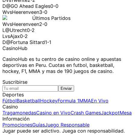
D
vs
Twente
2-2
D
@
GO Ahead Eagles
0-0
W
vs
Heerenveen
3-0
Últimos Partidos
W
vs
Heerenveen
2-0
L
@
Utrecht
0-2
L
vs
Ajax
0-2
D
@
Fortuna Sittard
1-1
CasinoHub
CasinoHub es tu centro de casino online y apuestas
deportivas en Peru. Cuotas en futbol, basketball,
hockey, F1, MMA y mas de 190 juegos de casino.
Suscribirse
Enviar
Deportes
Fútbol
Basketball
Hockey
Formula 1
MMA
En Vivo
Casino
Tragamonedas
Casino en Vivo
Crash Games
Jackpot
Mesa
Información
Promociones
Guías
Juego Responsable
Jugar puede ser adictivo. Juega con responsabilidad.