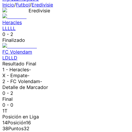
Inicio
/
Futbol
/
Eredivisie
Eredivisie
Heracles
L
L
L
L
L
0
-
2
Finalizado
FC Volendam
L
D
L
L
D
Resultado Final
1 -
Heracles
-
X - Empate
-
2 -
FC Volendam
-
Detalle de Marcador
0 - 2
Final
0 - 0
1T
Posición en Liga
14
Posición
16
38
Puntos
32