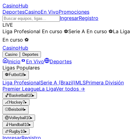
CasinoHub
Deportes
Casino
En Vivo
Promociones
Ingresar
Registro
LIVE
Liga Profesional
En curso
⚽
Serie A
En curso
⚽
La Liga
En curso
⚽
CasinoHub
Casino
Deportes
Inicio
En Vivo
Deportes
Ligas Populares
⚽
Futbol
18
▸
Liga Profesional
Serie A (Brazil)
MLS
Primera División
Premier League
La Liga
Ver todos →
🏀
Basketball
10
▸
🏒
Hockey
7
▸
⚾
Beisbol
4
▸
🏐
Volleyball
10
▸
🤾
Handball
10
▸
🏉
Rugby
10
▸
Ingresar
Registro