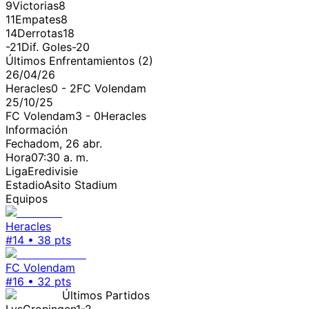
9
Victorias
8
11
Empates
8
14
Derrotas
18
-21
Dif. Goles
-20
Últimos Enfrentamientos (
2
)
26/04/26
Heracles
0
-
2
FC Volendam
25/10/25
FC Volendam
3
-
0
Heracles
Información
Fecha
dom, 26 abr.
Hora
07:30 a. m.
Liga
Eredivisie
Estadio
Asito Stadium
Equipos
Heracles
#
14
•
38
pts
FC Volendam
#
16
•
32
pts
Últimos Partidos