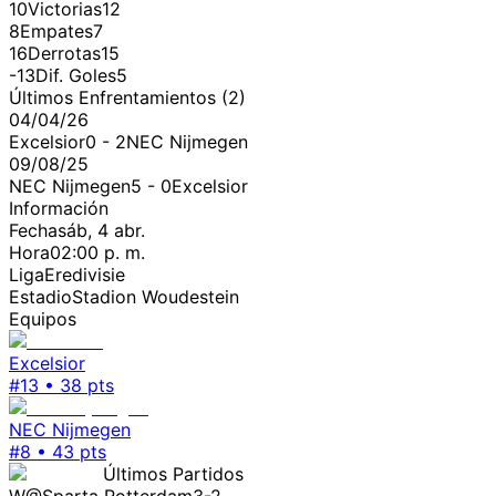
10
Victorias
12
8
Empates
7
16
Derrotas
15
-13
Dif. Goles
5
Últimos Enfrentamientos (
2
)
04/04/26
Excelsior
0
-
2
NEC Nijmegen
09/08/25
NEC Nijmegen
5
-
0
Excelsior
Información
Fecha
sáb, 4 abr.
Hora
02:00 p. m.
Liga
Eredivisie
Estadio
Stadion Woudestein
Equipos
Excelsior
#
13
•
38
pts
NEC Nijmegen
#
8
•
43
pts
Últimos Partidos