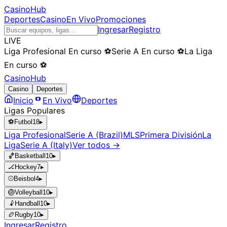
CasinoHub
Deportes
Casino
En Vivo
Promociones
Ingresar
Registro
LIVE
Liga Profesional
En curso
⚽
Serie A
En curso
⚽
La Liga
En curso
⚽
CasinoHub
Casino
Deportes
Inicio
En Vivo
Deportes
Ligas Populares
⚽
Futbol
18
▸
Liga Profesional
Serie A (Brazil)
MLS
Primera División
La
Liga
Serie A (Italy)
Ver todos →
🏀
Basketball
10
▸
🏒
Hockey
7
▸
⚾
Beisbol
4
▸
🏐
Volleyball
10
▸
🤾
Handball
10
▸
🏉
Rugby
10
▸
Ingresar
Registro