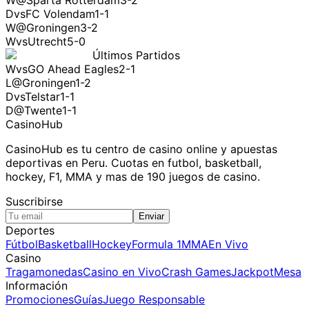
W
@
Sparta Rotterdam
3-2
D
vs
FC Volendam
1-1
W
@
Groningen
3-2
W
vs
Utrecht
5-0
Últimos Partidos
W
vs
GO Ahead Eagles
2-1
L
@
Groningen
1-2
D
vs
Telstar
1-1
D
@
Twente
1-1
CasinoHub
CasinoHub es tu centro de casino online y apuestas
deportivas en Peru. Cuotas en futbol, basketball,
hockey, F1, MMA y mas de 190 juegos de casino.
Suscribirse
Enviar
Deportes
Fútbol
Basketball
Hockey
Formula 1
MMA
En Vivo
Casino
Tragamonedas
Casino en Vivo
Crash Games
Jackpot
Mesa
Información
Promociones
Guías
Juego Responsable