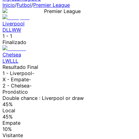
Inicio
/
Futbol
/
Premier League
Premier League
Liverpool
D
L
L
W
W
1
-
1
Finalizado
Chelsea
L
W
L
L
L
Resultado Final
1 -
Liverpool
-
X - Empate
-
2 -
Chelsea
-
Pronóstico
Double chance : Liverpool or draw
45%
Local
45%
Empate
10%
Visitante