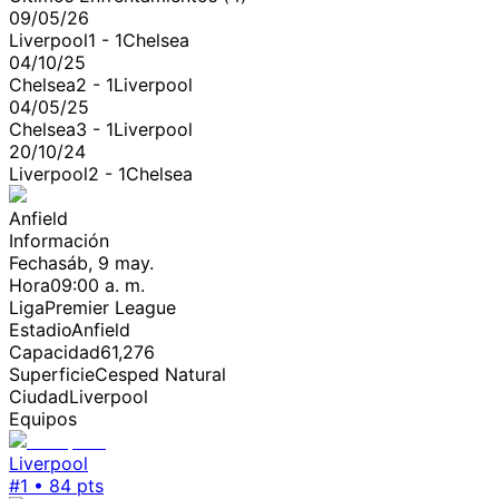
09/05/26
Liverpool
1
-
1
Chelsea
04/10/25
Chelsea
2
-
1
Liverpool
04/05/25
Chelsea
3
-
1
Liverpool
20/10/24
Liverpool
2
-
1
Chelsea
Anfield
Información
Fecha
sáb, 9 may.
Hora
09:00 a. m.
Liga
Premier League
Estadio
Anfield
Capacidad
61,276
Superficie
Cesped Natural
Ciudad
Liverpool
Equipos
Liverpool
#
1
•
84
pts