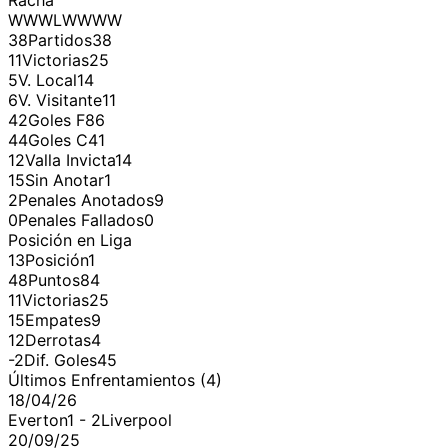
Racha
WWWLWWWW
38
Partidos
38
11
Victorias
25
5
V. Local
14
6
V. Visitante
11
42
Goles F
86
44
Goles C
41
12
Valla Invicta
14
15
Sin Anotar
1
2
Penales Anotados
9
0
Penales Fallados
0
Posición en Liga
13
Posición
1
48
Puntos
84
11
Victorias
25
15
Empates
9
12
Derrotas
4
-2
Dif. Goles
45
Últimos Enfrentamientos (
4
)
18/04/26
Everton
1
-
2
Liverpool
20/09/25