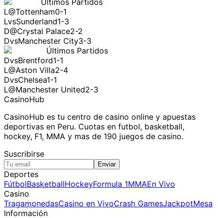
Últimos Partidos
L
@
Tottenham
0-1
L
vs
Sunderland
1-3
D
@
Crystal Palace
2-2
D
vs
Manchester City
3-3
Últimos Partidos
D
vs
Brentford
1-1
L
@
Aston Villa
2-4
D
vs
Chelsea
1-1
L
@
Manchester United
2-3
CasinoHub
CasinoHub es tu centro de casino online y apuestas
deportivas en Peru. Cuotas en futbol, basketball,
hockey, F1, MMA y mas de 190 juegos de casino.
Suscribirse
Enviar
Deportes
Fútbol
Basketball
Hockey
Formula 1
MMA
En Vivo
Casino
Tragamonedas
Casino en Vivo
Crash Games
Jackpot
Mesa
Información