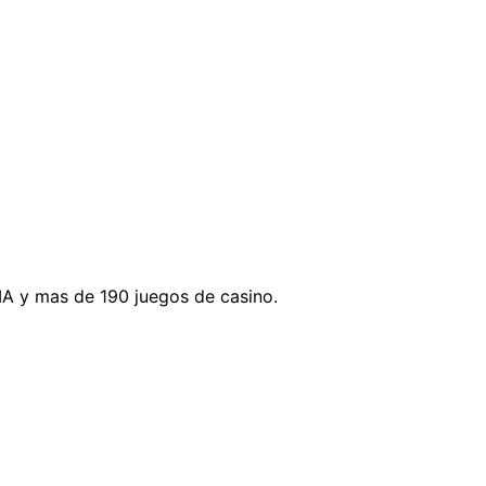
MA y mas de 190 juegos de casino.