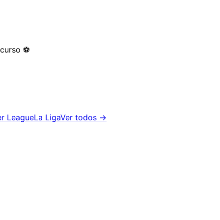
 curso
⚽
er League
La Liga
Ver todos →