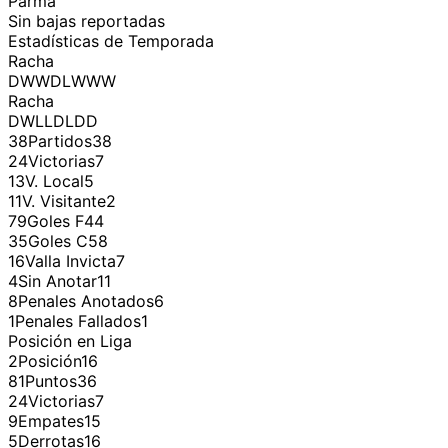
Parma
Sin bajas reportadas
Estadísticas de Temporada
Racha
DWWDLWWW
Racha
DWLLDLDD
38
Partidos
38
24
Victorias
7
13
V. Local
5
11
V. Visitante
2
79
Goles F
44
35
Goles C
58
16
Valla Invicta
7
4
Sin Anotar
11
8
Penales Anotados
6
1
Penales Fallados
1
Posición en Liga
2
Posición
16
81
Puntos
36
24
Victorias
7
9
Empates
15
5
Derrotas
16