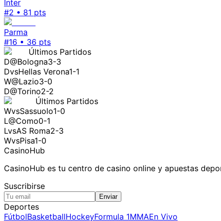
Inter
#
2
•
81
pts
Parma
#
16
•
36
pts
Últimos Partidos
D
@
Bologna
3-3
D
vs
Hellas Verona
1-1
W
@
Lazio
3-0
D
@
Torino
2-2
Últimos Partidos
W
vs
Sassuolo
1-0
L
@
Como
0-1
L
vs
AS Roma
2-3
W
vs
Pisa
1-0
CasinoHub
CasinoHub es tu centro de casino online y apuestas depor
Suscribirse
Enviar
Deportes
Fútbol
Basketball
Hockey
Formula 1
MMA
En Vivo