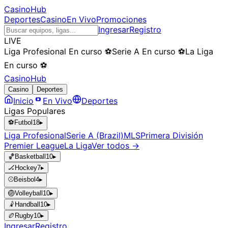
CasinoHub
Deportes
Casino
En Vivo
Promociones
Ingresar
Registro
LIVE
Liga Profesional
En curso
⚽
Serie A
En curso
⚽
La Liga
En curso
⚽
CasinoHub
Casino
Deportes
Inicio
En Vivo
Deportes
Ligas Populares
⚽
Futbol
18
▸
Liga Profesional
Serie A (Brazil)
MLS
Primera División
Premier League
La Liga
Ver todos →
🏀
Basketball
10
▸
🏒
Hockey
7
▸
⚾
Beisbol
4
▸
🏐
Volleyball
10
▸
🤾
Handball
10
▸
🏉
Rugby
10
▸
Ingresar
Registro