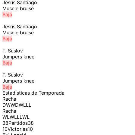
Jesús Santiago
Muscle bruise
Baja
Jesús Santiago
Muscle bruise
Baja
T. Suslov
Jumpers knee
Baja
T. Suslov
Jumpers knee
Baja
Estadísticas de Temporada
Racha
DWWDWLLL
Racha
WLWLLLWL
38
Partidos
38
10
Victorias
10