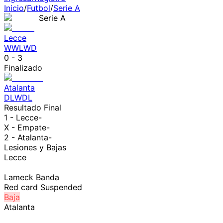
Inicio
/
Futbol
/
Serie A
Serie A
Lecce
W
W
L
W
D
0
-
3
Finalizado
Atalanta
D
L
W
D
L
Resultado Final
1 -
Lecce
-
X - Empate
-
2 -
Atalanta
-
Lesiones y Bajas
Lecce
Lameck Banda
Red card Suspended
Baja
Atalanta