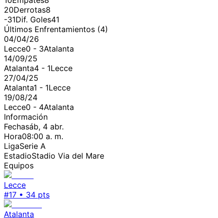
10
Empates
8
20
Derrotas
8
-31
Dif. Goles
41
Últimos Enfrentamientos (
4
)
04/04/26
Lecce
0
-
3
Atalanta
14/09/25
Atalanta
4
-
1
Lecce
27/04/25
Atalanta
1
-
1
Lecce
19/08/24
Lecce
0
-
4
Atalanta
Información
Fecha
sáb, 4 abr.
Hora
08:00 a. m.
Liga
Serie A
Estadio
Stadio Via del Mare
Equipos
Lecce
#
17
•
34
pts
Atalanta