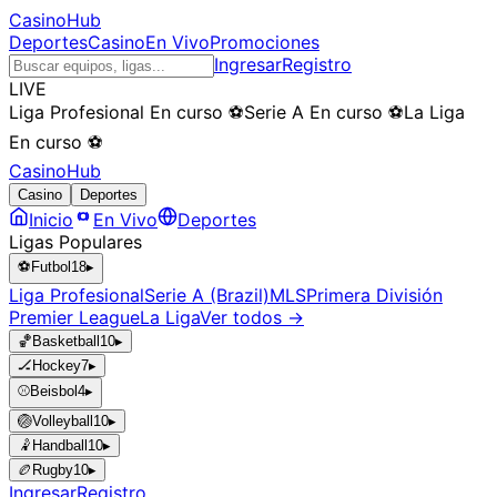
CasinoHub
Deportes
Casino
En Vivo
Promociones
Ingresar
Registro
LIVE
Liga Profesional
En curso
⚽
Serie A
En curso
⚽
La Liga
En curso
⚽
CasinoHub
Casino
Deportes
Inicio
En Vivo
Deportes
Ligas Populares
⚽
Futbol
18
▸
Liga Profesional
Serie A (Brazil)
MLS
Primera División
Premier League
La Liga
Ver todos →
🏀
Basketball
10
▸
🏒
Hockey
7
▸
⚾
Beisbol
4
▸
🏐
Volleyball
10
▸
🤾
Handball
10
▸
🏉
Rugby
10
▸
Ingresar
Registro