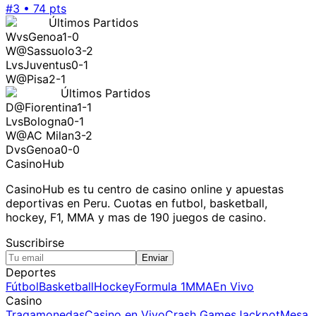
#
3
•
74
pts
Últimos Partidos
W
vs
Genoa
1-0
W
@
Sassuolo
3-2
L
vs
Juventus
0-1
W
@
Pisa
2-1
Últimos Partidos
D
@
Fiorentina
1-1
L
vs
Bologna
0-1
W
@
AC Milan
3-2
D
vs
Genoa
0-0
CasinoHub
CasinoHub es tu centro de casino online y apuestas
deportivas en Peru. Cuotas en futbol, basketball,
hockey, F1, MMA y mas de 190 juegos de casino.
Suscribirse
Enviar
Deportes
Fútbol
Basketball
Hockey
Formula 1
MMA
En Vivo
Casino
Tragamonedas
Casino en Vivo
Crash Games
Jackpot
Mesa