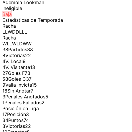
Ademola Lookman
ineligible
Baja
Estadísticas de Temporada
Racha
LLWDDLLL
Racha
WLLWLDWW
38
Partidos
38
8
Victorias
22
4
V. Local
9
4
V. Visitante
13
27
Goles F
78
58
Goles C
37
9
Valla Invicta
15
18
Sin Anotar
7
3
Penales Anotados
5
1
Penales Fallados
2
Posición en Liga
17
Posición
3
34
Puntos
74
8
Victorias
22