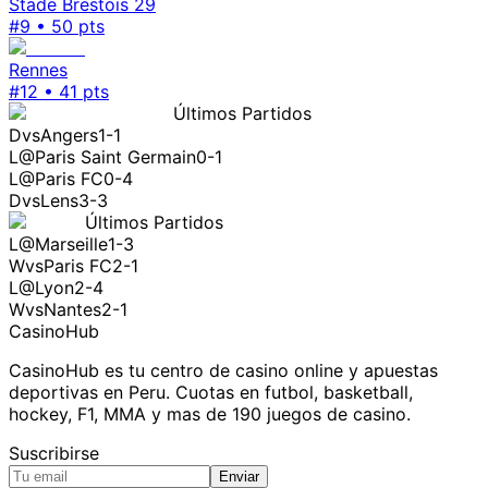
Stade Brestois 29
#
9
•
50
pts
Rennes
#
12
•
41
pts
Últimos Partidos
D
vs
Angers
1-1
L
@
Paris Saint Germain
0-1
L
@
Paris FC
0-4
D
vs
Lens
3-3
Últimos Partidos
L
@
Marseille
1-3
W
vs
Paris FC
2-1
L
@
Lyon
2-4
W
vs
Nantes
2-1
CasinoHub
CasinoHub es tu centro de casino online y apuestas
deportivas en Peru. Cuotas en futbol, basketball,
hockey, F1, MMA y mas de 190 juegos de casino.
Suscribirse
Enviar