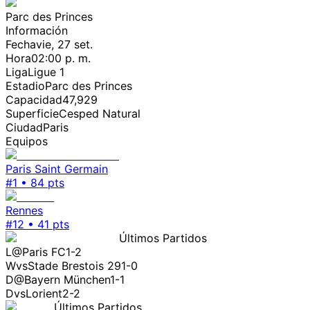
Parc des Princes
Información
Fecha
vie, 27 set.
Hora
02:00 p. m.
Liga
Ligue 1
Estadio
Parc des Princes
Capacidad
47,929
Superficie
Cesped Natural
Ciudad
Paris
Equipos
Paris Saint Germain
#
1
•
84
pts
Rennes
#
12
•
41
pts
Últimos Partidos
L
@
Paris FC
1-2
W
vs
Stade Brestois 29
1-0
D
@
Bayern München
1-1
D
vs
Lorient
2-2
Últimos Partidos