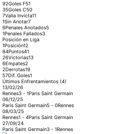
92
Goles F
51
35
Goles C
50
7
Valla Invicta
11
1
Sin Anotar
7
6
Penales Anotados
5
1
Penales Fallados
3
Posición en Liga
1
Posición
12
84
Puntos
41
26
Victorias
13
6
Empates
2
2
Derrotas
19
57
Dif. Goles
1
Últimos Enfrentamientos (
4
)
13/02/26
Rennes
3
-
1
Paris Saint Germain
06/12/25
Paris Saint Germain
5
-
0
Rennes
08/03/25
Rennes
1
-
4
Paris Saint Germain
27/09/24
Paris Saint Germain
3
-
1
Rennes