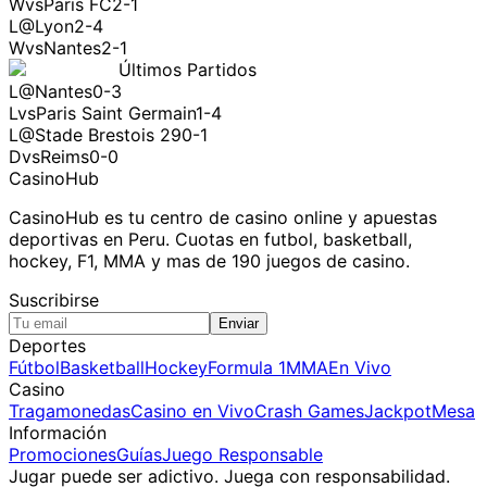
W
vs
Paris FC
2-1
L
@
Lyon
2-4
W
vs
Nantes
2-1
Últimos Partidos
L
@
Nantes
0-3
L
vs
Paris Saint Germain
1-4
L
@
Stade Brestois 29
0-1
D
vs
Reims
0-0
CasinoHub
CasinoHub es tu centro de casino online y apuestas
deportivas en Peru. Cuotas en futbol, basketball,
hockey, F1, MMA y mas de 190 juegos de casino.
Suscribirse
Enviar
Deportes
Fútbol
Basketball
Hockey
Formula 1
MMA
En Vivo
Casino
Tragamonedas
Casino en Vivo
Crash Games
Jackpot
Mesa
Información
Promociones
Guías
Juego Responsable
Jugar puede ser adictivo. Juega con responsabilidad.