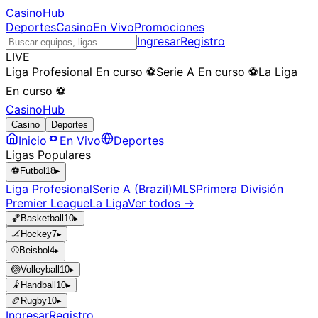
CasinoHub
Deportes
Casino
En Vivo
Promociones
Ingresar
Registro
LIVE
Liga Profesional
En curso
⚽
Serie A
En curso
⚽
La Liga
En curso
⚽
CasinoHub
Casino
Deportes
Inicio
En Vivo
Deportes
Ligas Populares
⚽
Futbol
18
▸
Liga Profesional
Serie A (Brazil)
MLS
Primera División
Premier League
La Liga
Ver todos →
🏀
Basketball
10
▸
🏒
Hockey
7
▸
⚾
Beisbol
4
▸
🏐
Volleyball
10
▸
🤾
Handball
10
▸
🏉
Rugby
10
▸
Ingresar
Registro